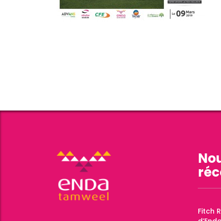
Nou
réc
Fitch 