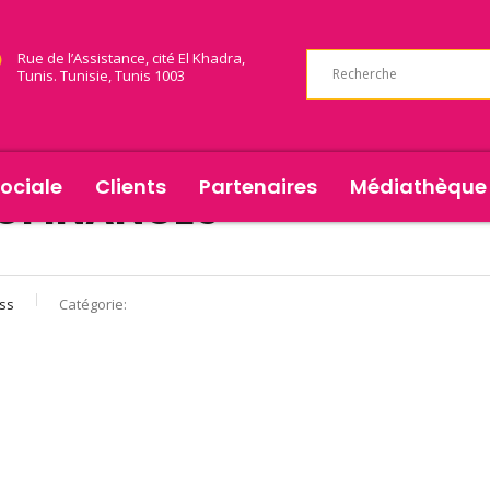
Rue de l’Assistance, cité El Khadra,
Tunis. Tunisie, Tunis 1003
ociale
Clients
Partenaires
Médiathèque
OFINANCES
ss
Catégorie: