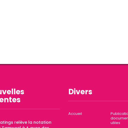
velles
Divers
entes
Accueil
Publicati
documen
Ratings relève la notation
utiles