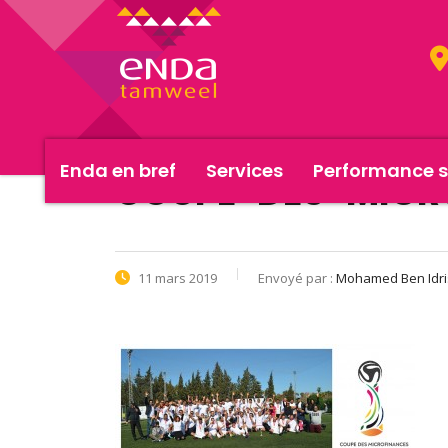
Enda en bref
Services
Performance s
COUPE-DES-MICR
11 mars 2019
Envoyé par :
Mohamed Ben Idri