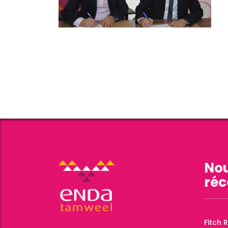
Nou
réc
Fitch 