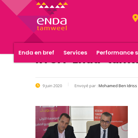
Enda en bref
Services
Performance s
RTCA-Enda-tamw
9 juin 2020
Envoyé par :
Mohamed Ben Idriss