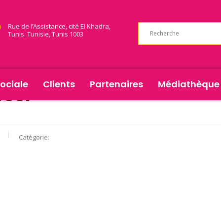
Rue de l’Assistance, cité El Khadra,
Tunis. Tunisie, Tunis 1003
ociale
Clients
Partenaires
Médiathèque
eel
Catégorie: