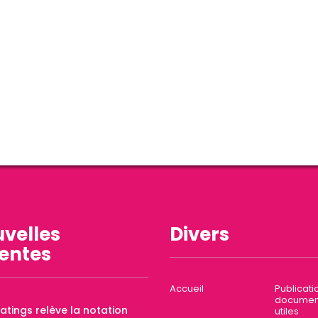
velles
Divers
entes
Accueil
Publicati
documen
Ratings relève la notation
utiles