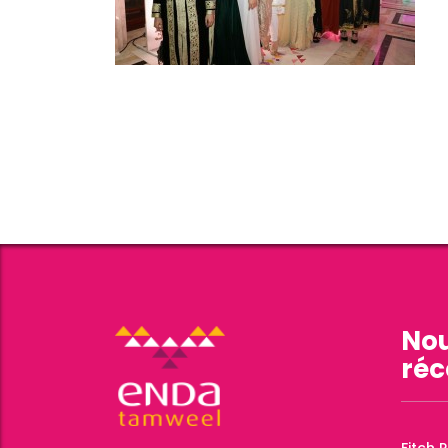
Nou
réc