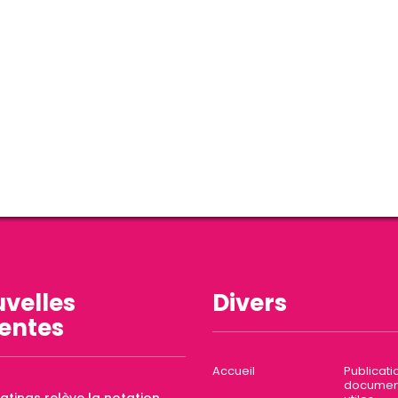
velles
Divers
entes
Accueil
Publicati
documen