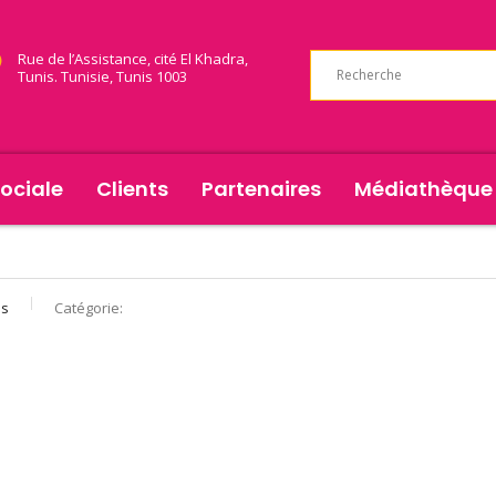
Rue de l’Assistance, cité El Khadra,
Tunis. Tunisie, Tunis 1003
ociale
Clients
Partenaires
Médiathèque
ss
Catégorie: