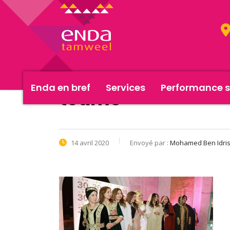
Enda en bref
Services
Performance s
team3
14 avril 2020
Envoyé par :
Mohamed Ben Idri