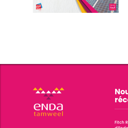
Nou
réc
Fitch 