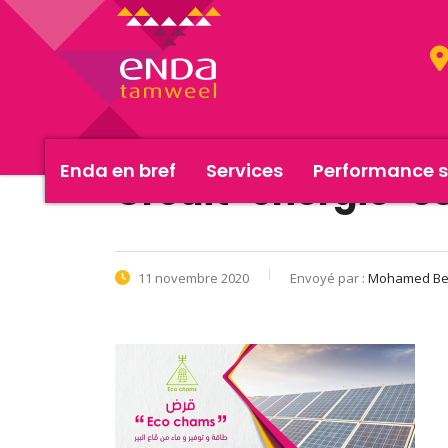
Enda en bref
Services
Performance s
Crédit-énergie-s
11 novembre 2020
Envoyé par :
Mohamed Ben