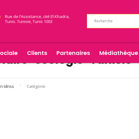
Rue de l’Assistance, cité El Khadra,
Tunis. Tunisie, Tunis 1003
ociale
Clients
Partenaires
Médiathèque
olaire-écologie-Tunisi
 Idriss
Catégorie: