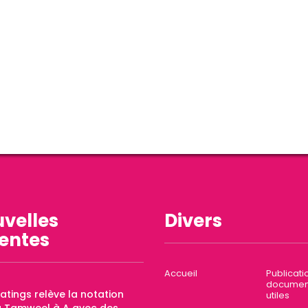
velles
Divers
entes
Accueil
Publicati
documen
Ratings relève la notation
utiles