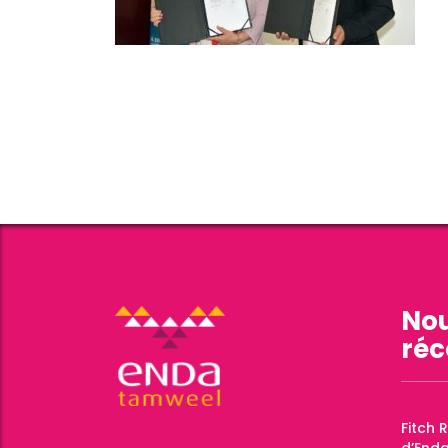
Nou
réc
Fitch 