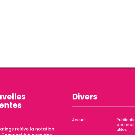
velles
Divers
entes
Accueil
Publicati
documen
Ratings relève la notation
utiles