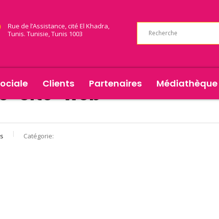
Rue de l’Assistance, cité El Khadra,
Tunis. Tunisie, Tunis 1003
ociale
Clients
Partenaires
Médiathèque
le-site-web
s
Catégorie: