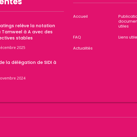
entes
Accueil
Publicati
documen
Ratings relève la notation
utiles
a Tamweel à A avec des
FAQ
Liens util
ctives stables
décembre 2025
Actualités
 de la délégation de SIDI à
novembre 2024