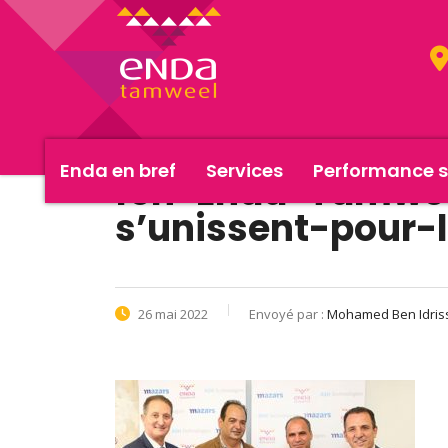
Enda en bref
Services
Performance s
fen-Enda-Tamwee
s’unissent-pour-
26 mai 2022
Envoyé par :
Mohamed Ben Idris