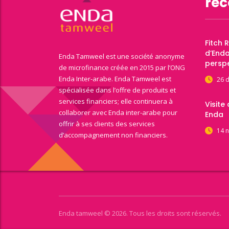
réc
Fitch 
d’End
Enda Tamweel est une société anonyme
perspe
de microfinance créée en 2015 par l’ONG
Enda Inter-arabe. Enda Tamweel est
26 
spécialisée dans l’offre de produits et
services financiers; elle continuera à
Visite
collaborer avec Enda inter-arabe pour
Enda
offrir à ses clients des services
14 
d’accompagnement non financiers.
Enda tamweel © 2026. Tous les droits sont réservés.