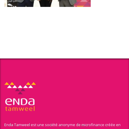
Enda Tamweel est une société anonyme de microfinance créée en