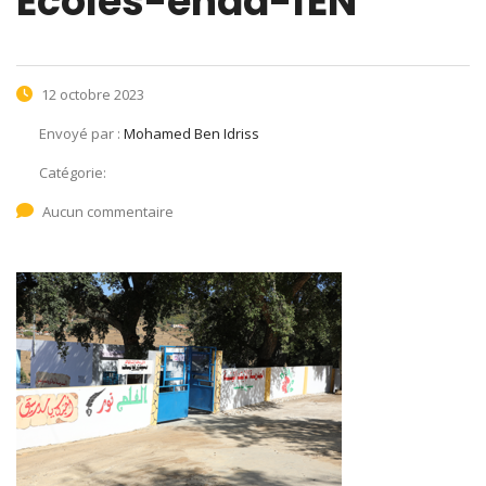
Ecoles-enda-fEN
12 octobre 2023
Envoyé par :
Mohamed Ben Idriss
Catégorie:
Aucun commentaire