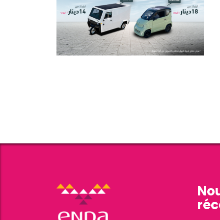
Nou
réc