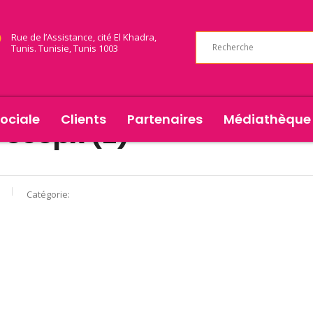
Rue de l’Assistance, cité El Khadra,
Tunis. Tunisie, Tunis 1003
ociale
Clients
Partenaires
Médiathèque
368px (2)
Catégorie: