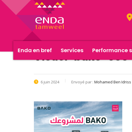
Enda en bref
Services
Performance s
Visuel-bako-508-
6 juin 2024
Envoyé par :
Mohamed Ben Idriss