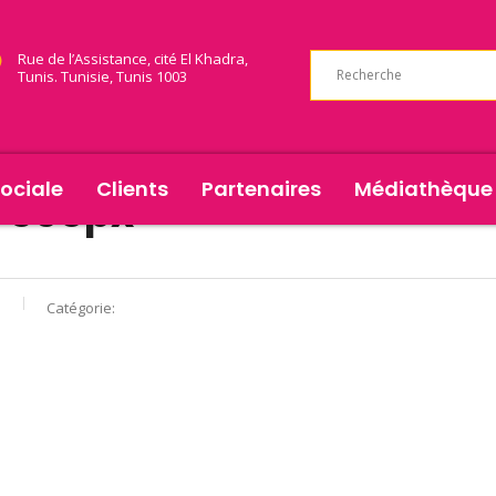
Rue de l’Assistance, cité El Khadra,
Tunis. Tunisie, Tunis 1003
ociale
Clients
Partenaires
Médiathèque
-368px
s
Catégorie: