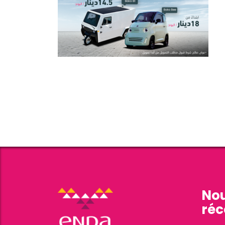
Nou
réc