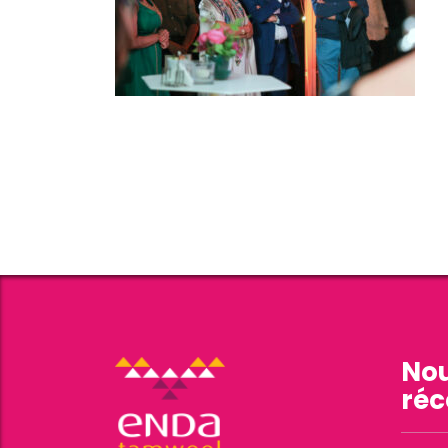
Nou
réc