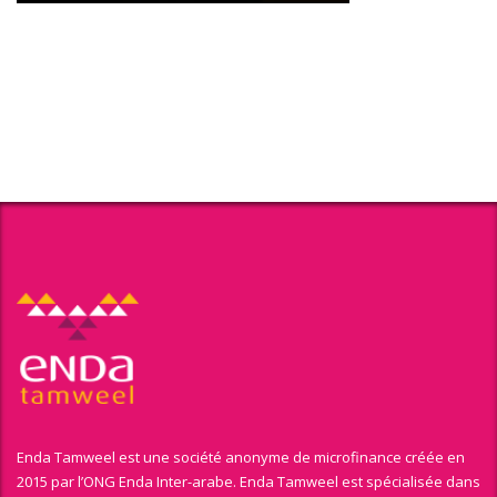
Enda Tamweel est une société anonyme de microfinance créée en
2015 par l’ONG Enda Inter-arabe. Enda Tamweel est spécialisée dans