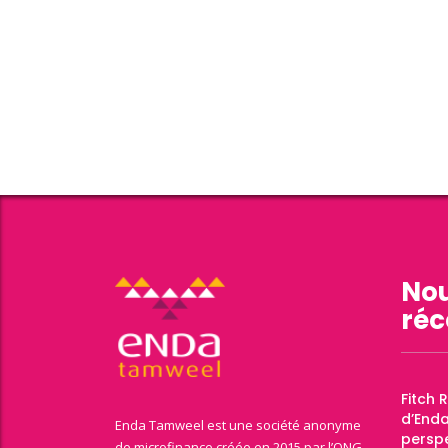
Nou
réc
Fitch 
d’End
Enda Tamweel est une société anonyme
perspe
de microfinance créée en 2015 par l’ONG