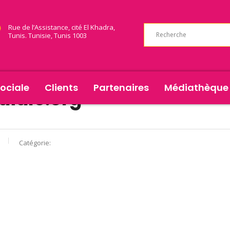
Rue de l’Assistance, cité El Khadra,
Tunis. Tunisie, Tunis 1003
ociale
Clients
Partenaires
Médiathèque
iale.org
Catégorie: