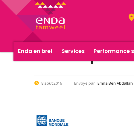
Enda en bref
Services
Performance s
www.banquemond
8 août 2016
Envoyé par :
Emna Ben Abdallah