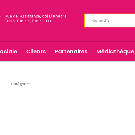
Rue de l’Assistance, cité El Khadra,
Tunis. Tunisie, Tunis 1003
ociale
Clients
Partenaires
Médiathèque
Catégorie: