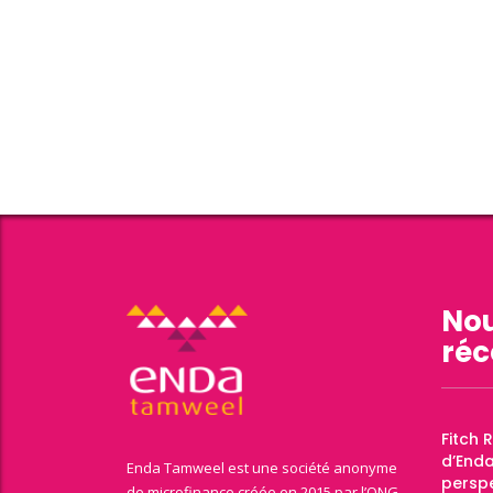
Nou
réc
Fitch 
d’End
Enda Tamweel est une société anonyme
perspe
de microfinance créée en 2015 par l’ONG