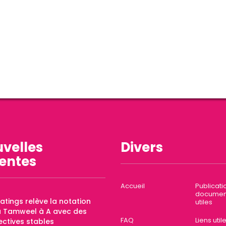
velles
Divers
entes
Accueil
Publicati
documen
Ratings relève la notation
utiles
a Tamweel à A avec des
FAQ
Liens util
ctives stables