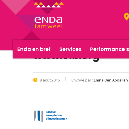
Enda en bref
Services
Performance s
www.eib.org
8 août 2016
Envoyé par :
Emna Ben Abdallah