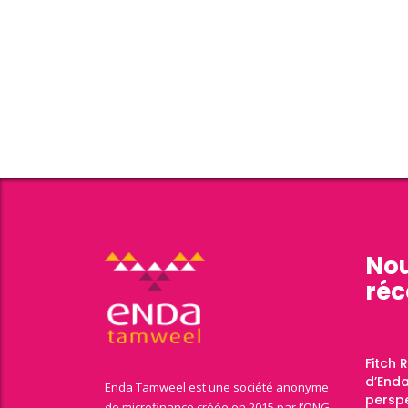
Nou
réc
Fitch 
d’End
Enda Tamweel est une société anonyme
perspe
de microfinance créée en 2015 par l’ONG