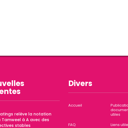
velles
Divers
entes
Accueil
Publicati
documen
Ratings relève la notation
utiles
a Tamweel à A avec des
FAQ
Liens util
ctives stables