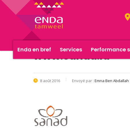
Enda en bref
Services
Performance s
www.sanad.lu
8 août 2016
Envoyé par :
Emna Ben Abdallah