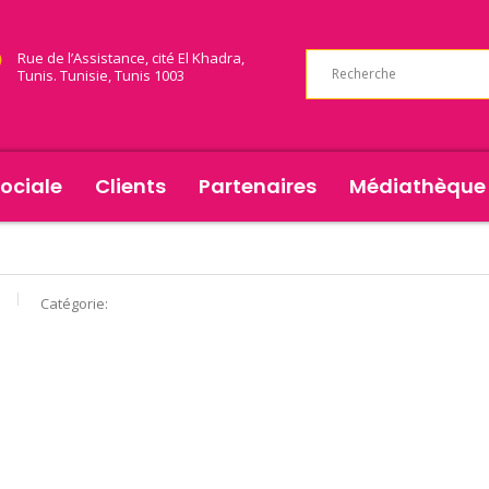
Rue de l’Assistance, cité El Khadra,
Tunis. Tunisie, Tunis 1003
ociale
Clients
Partenaires
Médiathèque
Catégorie: