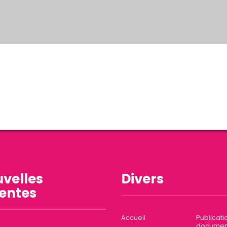
velles
Divers
entes
Accueil
Publicati
documen