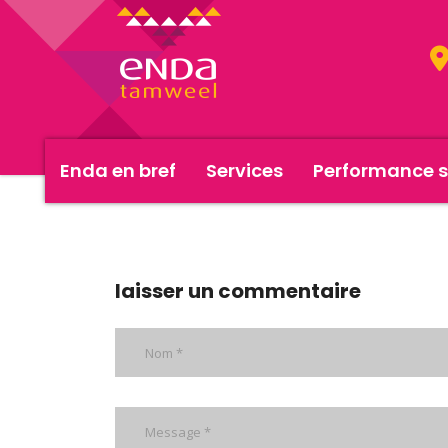
Enda en bref
Services
Performance s
rapport-annuel-2011
laisser un commentaire