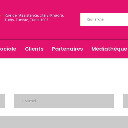
Rue de l’Assistance, cité El Khadra,
Tunis. Tunisie, Tunis 1003
ociale
Clients
Partenaires
Médiathèque