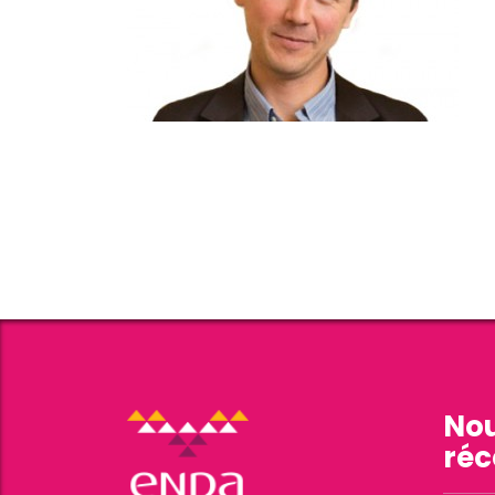
Nou
réc