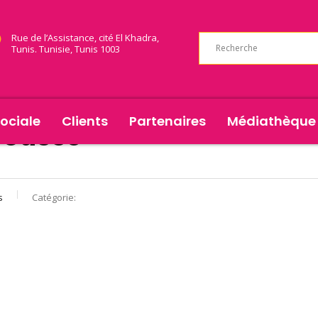
Rue de l’Assistance, cité El Khadra,
Tunis. Tunisie, Tunis 1003
ociale
Clients
Partenaires
Médiathèque
rousse
s
Catégorie: