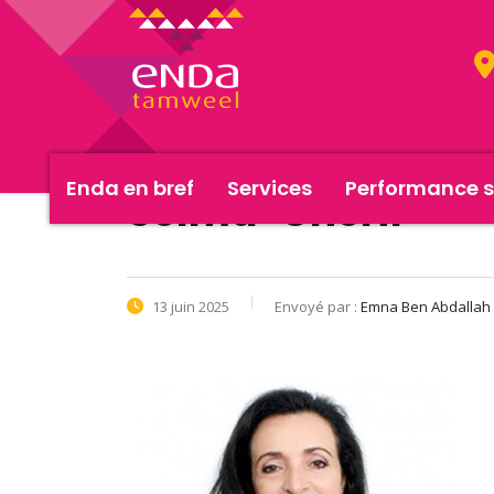
Enda en bref
Services
Performance s
Selma-Cherif
13 juin 2025
Envoyé par :
Emna Ben Abdallah