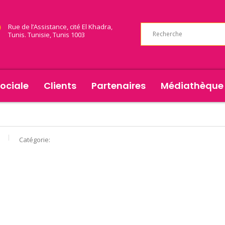
Rue de l’Assistance, cité El Khadra,
Tunis. Tunisie, Tunis 1003
ociale
Clients
Partenaires
Médiathèque
Catégorie: