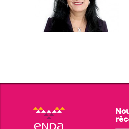
Nou
réc