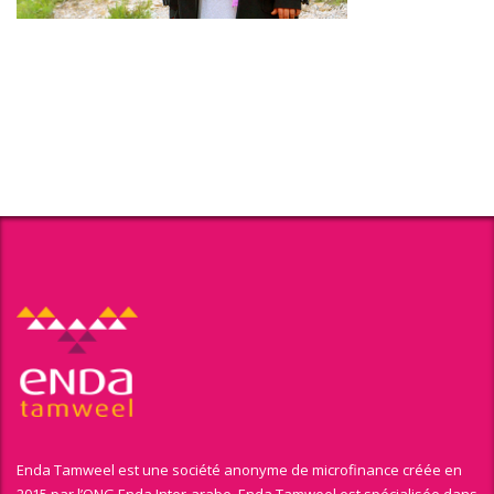
Enda Tamweel est une société anonyme de microfinance créée en